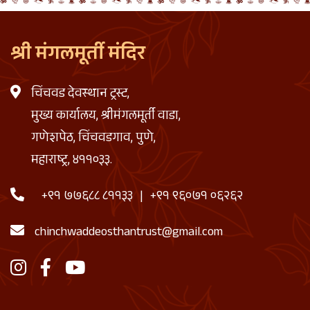
श्री मंगलमूर्ती मंदिर
चिंचवड देवस्थान ट्रस्ट,
मुख्य कार्यालय, श्रीमंगलमूर्ती वाडा,
गणेशपेठ, चिंचवडगाव, पुणे,
महाराष्ट्र, ४११०३३.
+९१ ७७६८८ ८११३३
|
+९१ ९६०७१ ०६२६२
chinchwaddeosthantrust@gmail.com