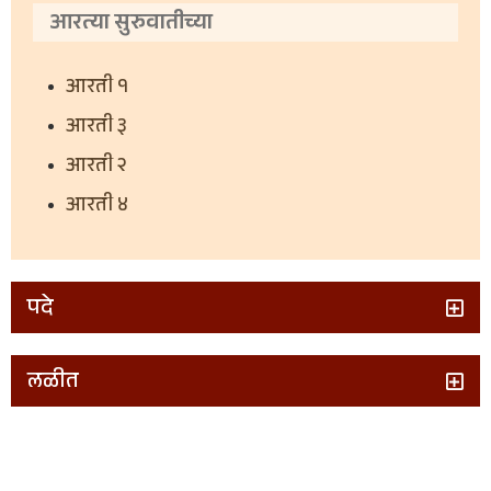
आरत्या सुरुवातीच्या
आरती १
आरती ३
आरती २
आरती ४
पदे
लळीत