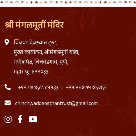
श्री मंगलमूर्ती मंदिर
चिंचवड देवस्थान ट्रस्ट,
मुख्य कार्यालय, श्रीमंगलमूर्ती वाडा,
गणेशपेठ, चिंचवडगाव, पुणे,
महाराष्ट्र, ४११०३३.
+९१ ७७६८८ ८११३३
|
+९१ ९६०७१ ०६२६२
chinchwaddeosthantrust@gmail.com