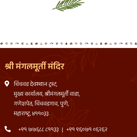
श्री मंगलमूर्ती मंदिर
चिंचवड देवस्थान ट्रस्ट,
मुख्य कार्यालय, श्रीमंगलमूर्ती वाडा,
गणेशपेठ, चिंचवडगाव, पुणे,
महाराष्ट्र, ४११०३३.
+९१ ७७६८८ ८११३३
|
+९१ ९६०७१ ०६२६२