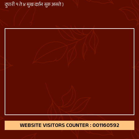
दुपारी १ ते ४ मुख दर्शन सुरु असते )
160592