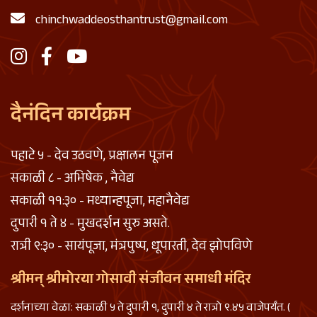
chinchwaddeosthantrust@gmail.com
दैनंदिन कार्यक्रम
पहाटे ५ - देव उठवणे, प्रक्षालन पूजन
सकाळी ८ - अभिषेक , नैवेद्य
सकाळी ११:३० - मध्यान्हपूजा, महानैवेद्य
दुपारी १ ते ४ - मुखदर्शन सुरु असते.
रात्री ९:३० - सायंपूजा, मंत्रपुष्प, धूपारती, देव झोपविणे
श्रीमन् श्रीमोरया गोसावी संजीवन समाधी मंदिर
दर्शनाच्या वेळा: सकाळी ५ ते दुपारी १, दुपारी ४ ते रात्रो ९.४५ वाजेपर्यंत. (