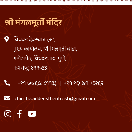
श्री मंगलमूर्ती मंदिर
चिंचवड देवस्थान ट्रस्ट,
मुख्य कार्यालय, श्रीमंगलमूर्ती वाडा,
गणेशपेठ, चिंचवडगाव, पुणे,
महाराष्ट्र, ४११०३३.
+९१ ७७६८८ ८११३३
|
+९१ ९६०७१ ०६२६२
chinchwaddeosthantrust@gmail.com