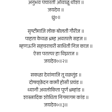
अनुभव पंचारतीं ओवाळू धीशा ॥
जयदेव ॥
ध्रु०॥
सृष्टीमाजि लोक बोलती गौरीज ॥
पाहता केवळ ब्रम्ह अवतरले सहज ॥
म्हणऊनि सहचराचरी साधिती निज काज ॥
ऐसा परात्पर हा विघ्नराज ॥
जयदेव०॥२॥
सकळा देवांमाजि तू वक्रतुंड ॥
दोषच्‌छेदन कामी होसी प्रचंड ॥
ध्यानी अवलोकिता पूर्ण ब्रम्हांड ॥
शास्त्रादिक शोधिता निगमागम कांड ॥
जयदेव०॥३॥