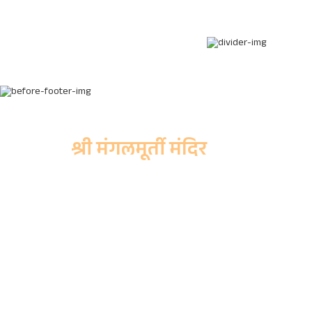
श्री मंगलमूर्ती मंदिर
चिंचवड देवस्थान ट्रस्ट,
मुख्य कार्यालय, श्रीमंगलमूर्ती वाडा,
गणेशपेठ, चिंचवडगाव, पुणे,
महाराष्ट्र, ४११०३३.
+९१ ७७६८८ ८११३३
|
+९१ ९६०७१ ०६२६२