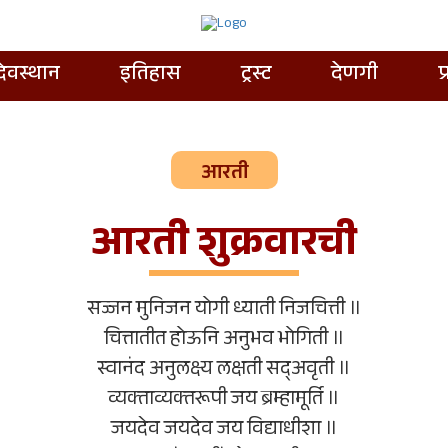
देवस्थान
इतिहास
ट्रस्ट
देणगी
प
आरती
आरती शुक्रवारची
सज्जन मुनिजन योगी ध्याती निजचित्ती ॥
चित्तातीत होऊनि अनुभव भोगिती ॥
स्वानंद अनुलक्ष्य लक्षती सद्‍अवृती ॥
व्यक्‍ताव्यक्‍तरूपी जय ब्रम्हामूर्ति ॥
जयदेव जयदेव जय विद्याधीशा ॥