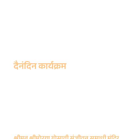
दैनंदिन कार्यक्रम
पहाटे ५ - देव उठवणे, प्रक्षालन पूजन
सकाळी ८ - अभिषेक , नैवेद्य
सकाळी ११:३० - मध्यान्हपूजा, महानैवेद्य
दुपारी १ ते ४ - मुखदर्शन सुरु असते.
रात्री ९:३० - सायंपूजा, मंत्रपुष्प, धूपारती, देव झोपविणे