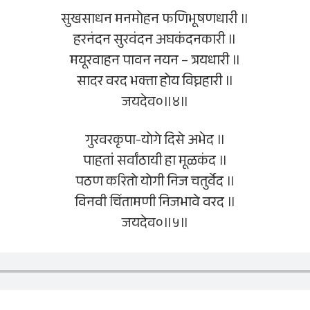
सुखसाधन मनमोहन फणिभूषणधारी ॥
हरनंदन सुरवंदन अघकंदनकारी ॥
मयूरवाहन पावन नयन – त्रयधारी ॥
सादर वरद भक्‍ता होय विघ्नहारी ॥
जयदेव०॥४॥
गुरवरकृपा-योगे दिसे अभेद ॥
पाहतां सर्वांठायी हा मूळकंद ॥
पठण करितो योगी निज चतुर्वेद ॥
विनवी चिंतामणी निजभावे वरद ॥
जयदेव०॥५॥