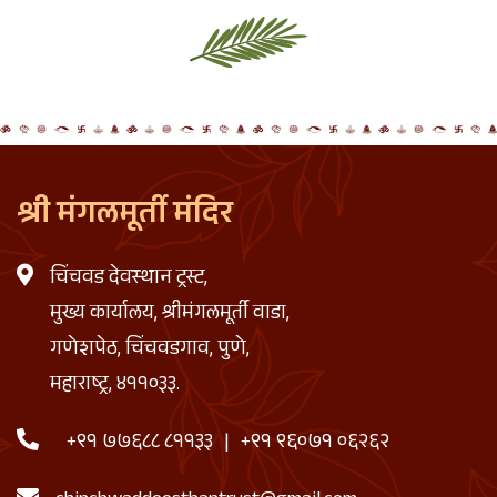
श्री मंगलमूर्ती मंदिर
चिंचवड देवस्थान ट्रस्ट,
मुख्य कार्यालय, श्रीमंगलमूर्ती वाडा,
गणेशपेठ, चिंचवडगाव, पुणे,
महाराष्ट्र, ४११०३३.
+९१ ७७६८८ ८११३३
|
+९१ ९६०७१ ०६२६२