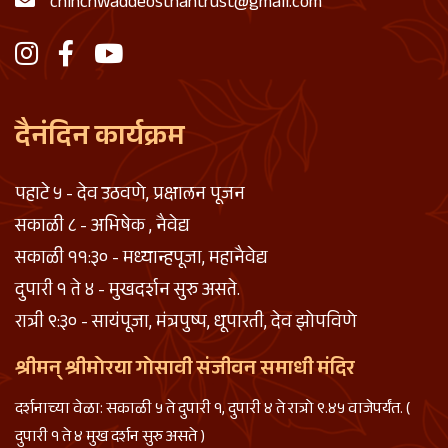
chinchwaddeosthantrust@gmail.com
दैनंदिन कार्यक्रम
पहाटे ५ - देव उठवणे, प्रक्षालन पूजन
सकाळी ८ - अभिषेक , नैवेद्य
सकाळी ११:३० - मध्यान्हपूजा, महानैवेद्य
दुपारी १ ते ४ - मुखदर्शन सुरु असते.
रात्री ९:३० - सायंपूजा, मंत्रपुष्प, धूपारती, देव झोपविणे
श्रीमन् श्रीमोरया गोसावी संजीवन समाधी मंदिर
दर्शनाच्या वेळा: सकाळी ५ ते दुपारी १, दुपारी ४ ते रात्रो ९.४५ वाजेपर्यंत. (
दुपारी १ ते ४ मुख दर्शन सुरु असते )