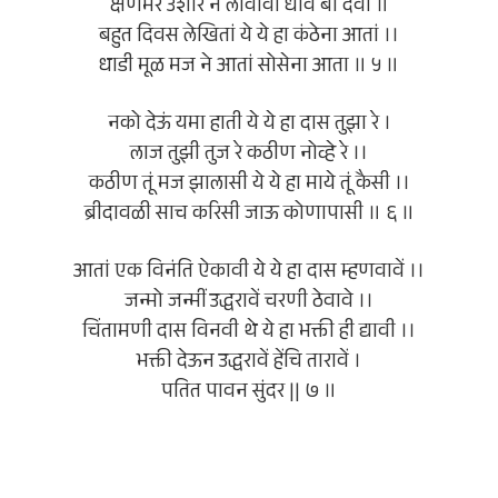
क्षणभर उशीर न लावावा धावे बा देवा ॥
बहुत दिवस लेखितां ये ये हा कंठेना आतां ।।
धाडी मूळ मज ने आतां सोसेना आता ॥ ५ ॥
नको देऊं यमा हाती ये ये हा दास तुझा रे ।
लाज तुझी तुज रे कठीण नोव्हे रे ।।
कठीण तूं मज झालासी ये ये हा माये तूं कैसी ।।
ब्रीदावळी साच करिसी जाऊ कोणापासी ॥ ६ ॥
आतां एक विनंति ऐकावी ये ये हा दास म्हणवावें ।।
जन्मो जन्मीं उद्धरावें चरणी ठेवावे ।।
चिंतामणी दास विनवी थे ये हा भक्ती ही द्यावी ।।
भक्ती देऊन उद्धरावें हेंचि तारावें ।
पतित पावन सुंदर || ७ ॥