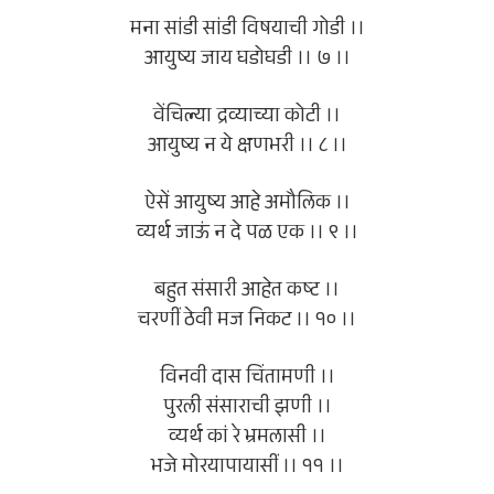
मना सांडी सांडी विषयाची गोडी ।।
आयुष्य जाय घडोघडी ।। ७ ।।
वेंचिल्या द्रव्याच्या कोटी ।।
आयुष्य न ये क्षणभरी ।। ८ ।।
ऐसें आयुष्य आहे अमौलिक ।।
व्यर्थ जाऊं न दे पळ एक ।। ९ ।।
बहुत संसारी आहेत कष्ट ।।
चरणीं ठेवी मज निकट ।। १० ।।
विनवी दास चिंतामणी ।।
पुरली संसाराची झणी ।।
व्यर्थ कां रे भ्रमलासी ।।
भजे मोरयापायासीं ।। ११ ।।