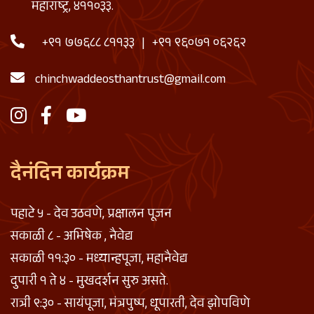
महाराष्ट्र, ४११०३३.
+९१ ७७६८८ ८११३३
|
+९१ ९६०७१ ०६२६२
chinchwaddeosthantrust@gmail.com
दैनंदिन कार्यक्रम
पहाटे ५ - देव उठवणे, प्रक्षालन पूजन
सकाळी ८ - अभिषेक , नैवेद्य
सकाळी ११:३० - मध्यान्हपूजा, महानैवेद्य
दुपारी १ ते ४ - मुखदर्शन सुरु असते.
रात्री ९:३० - सायंपूजा, मंत्रपुष्प, धूपारती, देव झोपविणे