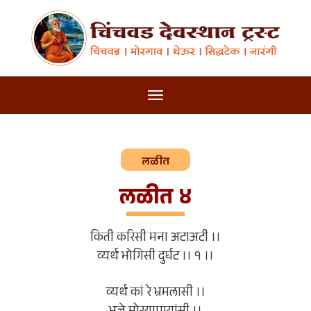
लळीत
लळीत ४
किती करिसी मना अटाअटी ।।
व्यर्थ भोगिसी दुर्घट ।। १ ।।
व्यर्थ कां रे भ्रमलासी ।।