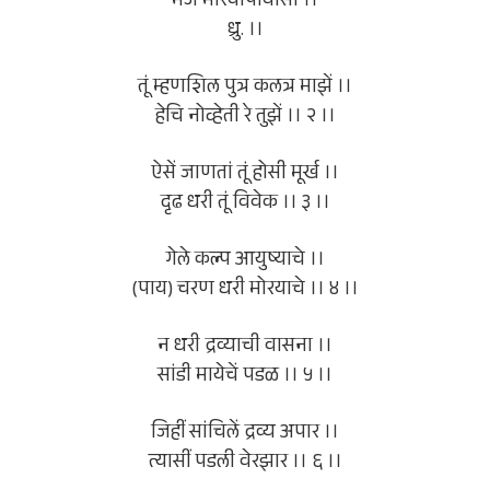
भजे मोरयापायांसी ।।
ध्रु. ।।
तूं म्हणशिल पुत्र कलत्र माझें ।।
हेचि नोव्हेती रे तुझें ।। २ ।।
ऐसें जाणतां तूं होसी मूर्ख ।।
दृढ धरी तूं विवेक ।। ३ ।।
गेले कल्प आयुष्याचे ।।
(पाय) चरण धरी मोरयाचे ।। ४ ।।
न धरी द्रव्याची वासना ।।
सांडी मायेचें पडळ ।। ५ ।।
जिहीं सांचिलें द्रव्य अपार ।।
त्यासीं पडली वेरझार ।। ६ ।।